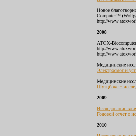
Новое благотворн
Сomputer™ (
Wolfg
http://www.atoxwor
2008
ATOX-Biocomputers
http://www.atoxwor
http://www.atoxwor
Медицинские иссл
Электросмог и ус
Медицинские иссл
Шутцбокс − иссле
2009
Исследование вли
Годовой отчет о 
2010
Исследование о в