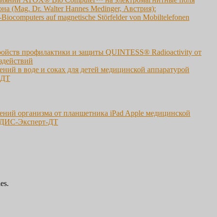
а (Mag. Dr. Walter Hannes Medinger, Австрия):
iocomputers auf magnetische Störfelder von Mobiltelefonen
ройств профилактики и защиты QUINTESS® Radioactivity от
здействий
ний в воде и соках для детей медицинской аппаратурой
-ДТ
ений организма от планшетника iPad Apple медицинской
ДИС-Эксперт-ДТ
es.