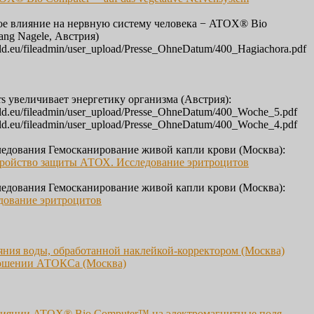
ое влияние на нервную систему человека − ATOX® Bio
ang Nagele
, Австрия)
ld.eu/fileadmin/user_upload/Presse_OhneDatum/400_Hagiachora.pdf
 увеличивает энергетику организма (Австрия):
ld.eu/fileadmin/user_upload/Presse_OhneDatum/400_Woche_5.pdf
ld.eu/fileadmin/user_upload/Presse_OhneDatum/400_Woche_4.pdf
едования Гемосканирование живой капли крови (Москва):
тройство защиты АТОХ. Исследование эритроцитов
едования Гемосканирование живой капли крови (Москва):
дование эритроцитов
яния воды, обработанной наклейкой-корректором (Москва)
ношении АТОКСа (Москва)
лиянии ATOX® Bio Сomputer™ на электромагнитные поля