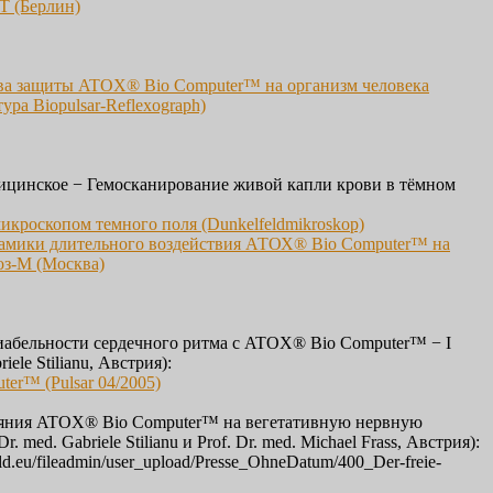
Т (Берлин)
ва защиты ATOX® Bio Computer™ на организм человека
ура Biopulsar-Reflexograph)
ицинское − Гемосканирование живой капли крови в тёмном
кроскопом темного поля (Dunkelfeldmikroskop)
амики длительного воздействия АТОХ® Bio Computer™ на
оз-М (Москва)
иабельности сердечного ритма с ATOX® Bio Computer™ − I
riele Stilianu, Австрия):
er™ (Pulsar 04/2005)
яния ATOX® Bio Computer™ на вегетативную нервную
Dr. med. Gabriele Stilianu и Prof. Dr. med. Michael Frass, Австрия):
ld.eu/fileadmin/user_upload/Presse_OhneDatum/400_Der-freie-