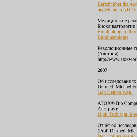
Bericht über die Ac
begleitenden ATOX
Медицинские реко
Биоклиматологии:
Empfehlungen für d
Bioklimatologie
Революционные те
(Австрия):
http://www.atoxwor
2007
Об исследованиях 
Dr. med. Michael Fr
Geh Deinen Weg!
ATOX® Bio Сompute
Австрия):
High-Tech sagt Str
Отчёт об исследо
(Prof. Dr. med. Mic
Der Einfluss des A