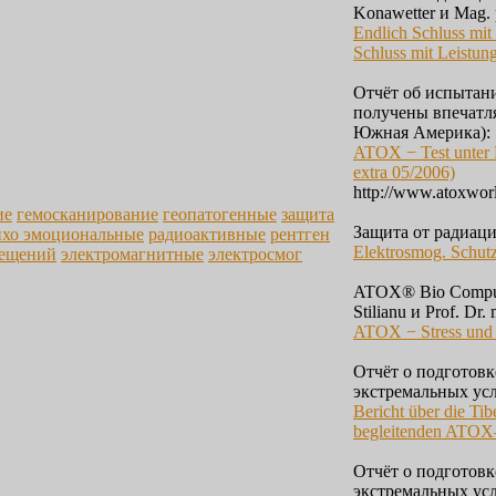
Konawetter и Mag. 
Endlich Schluss mit 
Schluss mit Leistun
Отчёт об испытан
получены впечатл
Южная Америка):
ATOX − Test unter E
extra 05/2006)
http://www.atoxwor
ие
гемосканирование
геопатогенные
защита
Защита от радиаци
ихо эмоциональные
радиоактивные
рентген
Elektrosmog. Schut
мещений
электромагнитные
электросмог
ATOX® Bio Compute
Stilianu и Prof. Dr.
ATOX − Stress und
Отчёт о подготов
экстремальных усл
Bericht über die Ti
begleitenden ATOX–
Отчёт о подготов
экстремальных усло