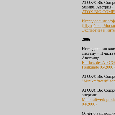
ATOX® Bio Compute
Stilianu, Австрия):
ATOX BIO COMPU
Исследование эфф
(Шутцбокс, Москв
Экспертиза и инт
2006
Исследования вли
систему − II часть (
Австрия):
Einfluss des ATOX
Heilkunde 05/2006)
ATOX® Bio Comput
"Minikraftwerk" sor
ATOX® Bio Comput
энергии:
Minikraftwerk produ
04/2006)
Отчёт о выдающихс