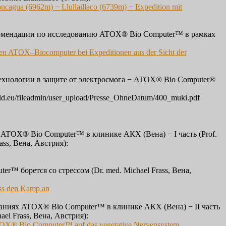
oncagua (6962m) − Llullaillaco (6739m) − Expedition mit
мендации по исследованию ATOX® Bio Сomputer™ в рамках
en ATOX–Biocomputer bei Expeditionen aus der Sicht der
хнологии в защите от электросмога − ATOX® Bio Сomputer®
ld.eu/fileadmin/user_upload/Presse_OhneDatum/400_muki.pdf
ATOX® Bio Сomputer™ в клинике АКХ (Вена) − I часть (Prof.
ass, Вена, Австрия):
r™ борется со стрессом (Dr. med. Michael Frass, Вена,
ess den Kamp an
ваниях ATOX® Bio Сomputer™ в клинике АКХ (Вена) − II часть
hael Frass, Вена, Австрия):
TOX® Bio Computer™ auf das vegetative Nervensystem