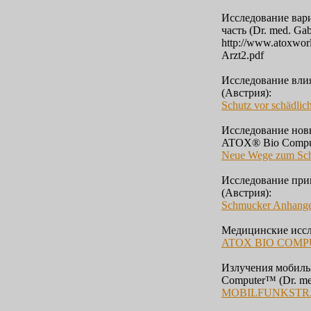
Исследование вар
часть (Dr. med. Gab
http://www.atoxwor
Arzt2.pdf
Исследование влия
(Австрия):
Schutz vor schädlic
Исследование нов
ATOX® Bio Compu
Neue Wege zum Sch
Исследование при
(Австрия):
Schmucker Anhanger
Медицинские иссл
ATOX BIO COMPUT
Излучения мобиль
Computer™ (Dr. med
MOBILFUNKSTRAH