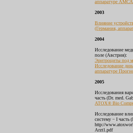
аппаратуре АМСА
2003
Влияние устройст
(Германия, аппарат
2004
Исследование мед
поле (Австрия):
Эритроциты под ми
Исследование дин
аппаратуре Прогн
2005
Исследования вар
часть (Dr. med. Gab
ATOX® Bio Comput
Исследование вли
систему − I часть (
http://www.atoxwor
Arzt1.pdf