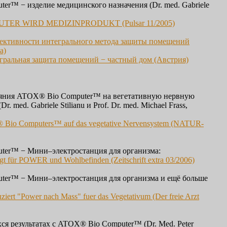
r™ − изделие медицинского назначения (Dr. med. Gabriele
TER WIRD MEDIZINPRODUKT (Pulsar 11/2005)
ективности интегрального метода защиты помещений
а)
егральная защита помещений − частный дом (Австрия)
яния ATOX® Bio Computer™ на вегетативную нервную
Dr. med. Gabriele Stilianu и Prof. Dr. med. Michael Frass,
® Bio Computers™ auf das vegetative Nervensystem (NATUR-
er™ − Мини–электростанция для организма:
gt für POWER und Wohlbefinden (Zeitschrift extra 03/2006)
er™ − Мини–электростанция для организма и ещё больше
ziert "Power nach Mass" fuer das Vegetativum (Der freie Arzt
я результатах с ATOX® Bio Computer™ (Dr. Med. Peter