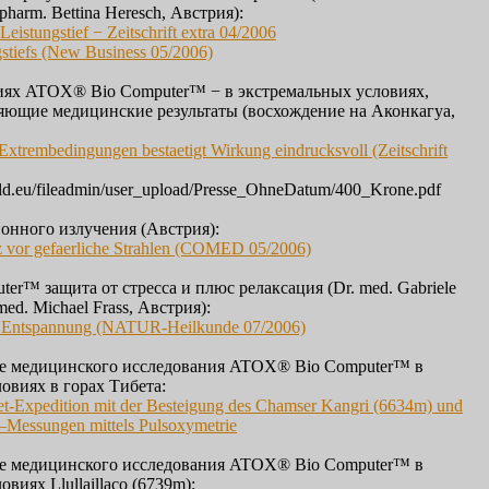
pharm. Bettina Heresch, Австрия):
Leistungstief − Zeitschrift extra 04/2006
gstiefs (New Business 05/2006)
иях ATOX® Bio Computer™ − в экстремальных условиях,
яющие медицинские результаты (восхождение на Аконкагуа,
xtrembedingungen bestaetigt Wirkung eindrucksvoll (Zeitschrift
ld.eu/fileadmin/user_upload/Presse_OhneDatum/400_Krone.pdf
онного излучения (Австрия):
z vor gefaerliche Strahlen (COMED 05/2006)
r™ защита от стресса и плюс релаксация (Dr. med. Gabriele
 med. Michael Frass, Австрия):
 Entspannung (NATUR-Heilkunde 07/2006)
ке медицинского исследования ATOX® Bio Computer™ в
овиях в горах Тибета:
bet-Expedition mit der Besteigung des Chamser Kangri (6634m) und
Messungen mittels Pulsoxymetrie
ке медицинского исследования ATOX® Bio Computer™ в
виях Llullaillaco (6739m):