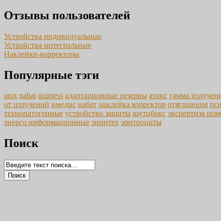
Отзывы пользователей
Устройства индивидуальные
Устройства интегральные
Наклейки-корректоры
Популярные тэги
atox
nabat
quintess
адаптационные резервы
атокс
гамма излучен
от излучений
имедис
набат
наклейка корректор
отягощения
пс
технопатогенные
устройство защиты
шутцбокс
экспертиза по
энерго информационные
энинтех
эритроциты
Поиск