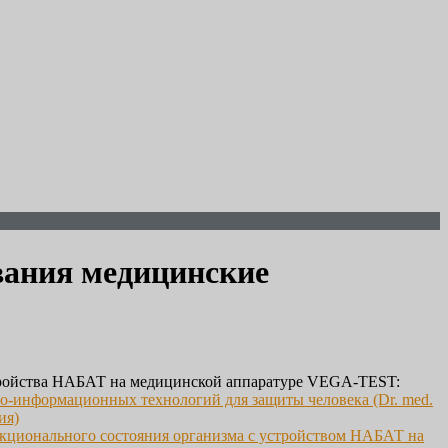
вания медицинские
ройства НАБАТ на медицинской аппаратуре VEGA-TEST:
о-информационных технологий для защиты человека (Dr. med.
ия)
кционального состояния организма с устройством НАБАТ на