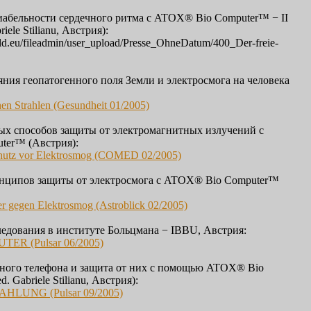
иабельности сердечного ритма с ATOX® Bio Computer™ − II
riele Stilianu, Австрия):
ld.eu/fileadmin/user_upload/Presse_OhneDatum/400_Der-freie-
ния геопатогенного поля Земли и электросмога на человека
hen Strahlen (Gesundheit 01/2005)
ых способов защиты от электромагнитных излучений с
ter™ (Австрия):
utz vor Elektrosmog (COMED 02/2005)
нципов защиты от электросмога с ATOX® Bio Computer™
 gegen Elektrosmog (Astroblick 02/2005)
едования в институте Больцмана − IBBU, Австрия:
ER (Pulsar 06/2005)
ного телефона и защита от них с помощью ATOX® Bio
. Gabriele Stilianu, Австрия):
LUNG (Pulsar 09/2005)