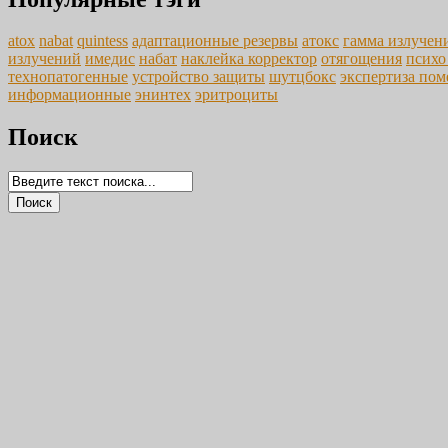
atox
nabat
quintess
адаптационные резервы
атокс
гамма излучен
излучений
имедис
набат
наклейка корректор
отягощения
психо
технопатогенные
устройство защиты
шутцбокс
экспертиза по
информационные
энинтех
эритроциты
Поиск