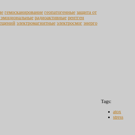
ие
гемосканирование
геопатогенные
защита от
 эмоциональные
радиоактивные
рентген
мещений
электромагнитные
электросмог
энерго
Tags:
atox
stress