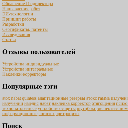
Обращение Гендиректора
Направления работ
ЭИ-технологии
Принцип работы
Разработки
Сертификаты, патенты
Исследования
Статьи
Отзывы пользователей
Устройства индивидуальные
Устройства интегральные
Наклейки-корректоры
Популярные тэги
atox
nabat
quintess
адаптационные резервы
атокс
гамма излучен
излучений
имедис
набат
наклейка корректор
отягощения
психо
технопатогенные
устройство защиты
шутцбокс
экспертиза по
информационные
энинтех
эритроциты
Поиск