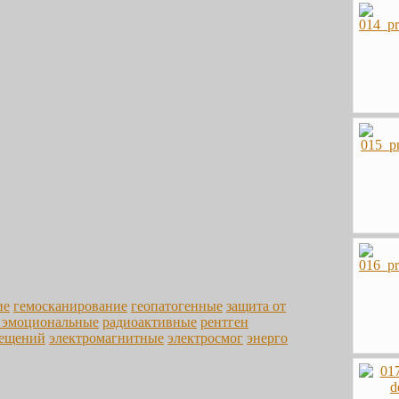
ие
гемосканирование
геопатогенные
защита от
 эмоциональные
радиоактивные
рентген
мещений
электромагнитные
электросмог
энерго