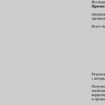
Исследо
Прогно
предназ
организ
Всего б
Результ
с котор
Получен
насколь
коррели
и орган