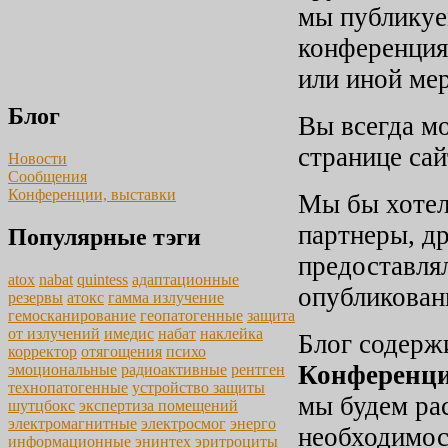
мы публикуе
конференция
или иной мер
Блог
Вы всегда мо
странице са
Новости
Сообщения
Конференции, выставки
Мы бы хотел
партнеры, др
Популярные тэги
предоставля
atox
nabat
quintess
адаптационные
опубликован
резервы
атокс
гамма излучение
гемосканирование
геопатогенные
защита
от излучений
имедис
набат
наклейка
Блог содерж
корректор
отягощения
психо
Конференци
эмоциональные
радиоактивные
рентген
технопатогенные
устройство защиты
мы будем ра
шутцбокс
экспертиза помещений
электромагнитные
электросмог
энерго
необходимос
информационные
энинтех
эритроциты