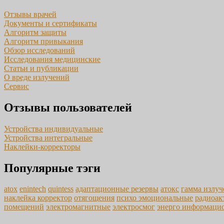
Отзывы врачей
Документы и сертификаты
Алгоритм защиты
Алгоритм привыкания
Обзор исследований
Исследования медицинские
Статьи и публикации
О вреде излучений
Сервис
Отзывы пользователей
Устройства индивидуальные
Устройства интегральные
Наклейки-корректоры
Популярные тэги
atox
enintech
quintess
адаптационные резервы
атокс
гамма излуч
наклейка корректор
отягощения
психо эмоциональные
радиоак
помещений
электромагнитные
электросмог
энерго информаци