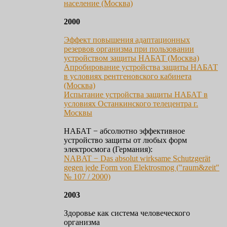
население (Москва)
2000
Эффект повышения адаптационных
резервов организма при пользовании
устройством защиты НАБАТ (Москва)
Апробирование устройства защиты НАБАТ
в условиях рентгеновского кабинета
(Москва)
Испытание устройства защиты НАБАТ в
условиях Останкинского телецентра г.
Москвы
НАБАТ − абсолютно эффективное
устройство защиты от любых форм
электросмога (Германия):
NABAT − Das absolut wirksame Schutzgerät
gegen jede Form von Elektrosmog ("raum&zeit"
№ 107 / 2000)
2003
Здоровье как система человеческого
организма