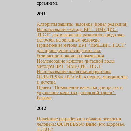
организма
2011
Алгоритм защиты человека (новая редакция)
Использование метода ВРТ "ИМЕДИС-
ТЕСТ" для выявления различного рода эко-
нагрузок на организм человека
Применение метода ВРТ "ИМЕДИС-ТЕСТ"
для проведения экспертизы эко-
безопасности жилого помещения
Исследование качества питьевой воды
методом ВРТ "ИМЕДИС-ТЕСТ"
Использование наклейки-корректора
QUINTESS® H2O VIP в период материнства
и детства
Проект "Повышение качества донорства и
улучшение качества донорской крови".
Резюме
2012
Новейшие разработки в области экологии
человека:
QUINTESS
®
Basic
(Pro здоровье,
11/2012)