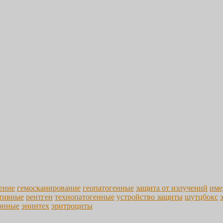
ение
гемосканирование
геопатогенные
защита от излучений
име
тивные
рентген
технопатогенные
устройство защиты
шутцбокс
онные
энинтех
эритроциты