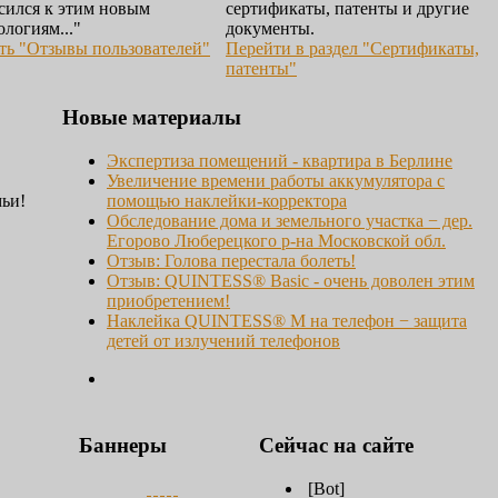
сился к этим новым
сертификаты, патенты и другие
ологиям..."
документы.
ть "Отзывы пользователей"
Перейти в раздел "Сертификаты,
патенты"
Новые материалы
Экспертиза помещений - квартира в Берлине
Увеличение времени работы аккумулятора с
мьи!
помощью наклейки-корректора
Обследование дома и земельного участка − дер.
Егорово Люберецкого р-на Московской обл.
Отзыв: Голова перестала болеть!
Отзыв: QUINTESS® Basic - очень доволен этим
приобретением!
Наклейка QUINTESS® M на телефон − защита
детей от излучений телефонов
Баннеры
Сейчас на сайте
[Bot]