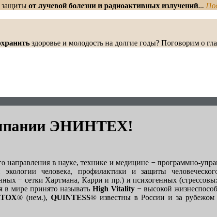
и защиты
от лучевой болезни и радиоактивных излучений
...
По
охранить
здоровье и молодость на долгие годы? Поговорим о гла
компании ЭНИНТЕХ!
о направления в науке, технике и медицине − программно-упр
 экологии человека, профилактики и защиты человеческог
нных − сетки Хартмана, Карри и пр.) и психогенных (стрессовы
ня в мире принято называть
High Vitality
− высокой жизнеспособ
ATOX
® (нем.),
QUINTESS
® известны в России и за рубежом 