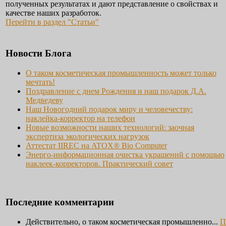
полученных результатах и дают представление о свойствах и
качестве наших разработок.
Перейти в раздел "Статьи"
Новости Блога
О таком косметическая промышленность может только
мечтать!
Поздравление с днем Рождения и наш подарок Д.А.
Медведеву
Наш Новогодний подарок миру и человечеству:
наклейка-корректор на телефон
Новые возможности наших технологий: заочная
экспертиза экологических нагрузок
Аттестат IIREC на ATOX® Bio Computer
Энерго-информационная очистка украшений с помощью
наклеек-корректоров. Практический совет
Последние комментарии
Действительно, о таком косметическая промышленно...
П