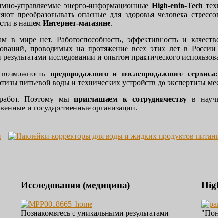
аммно-управляемые энерго-информационные
High-
enin
-
Tech
тех
ляют преобразовывать опасные для здоровья человека стресс
ести в нашем
Интернет-магазине
.
м в мире нет. Работоспособность, эффективность и качеств
дований, проводимых на протяжение всех этих лет в России
результатами исследований и опытом практического использова
 возможность
предпродажного и послепродажного сервис
ртизы питьевой воды и технических устройств до экспертизы ме
 работ. Поэтому мы
приглашаем к сотрудничеству
в научн
твенные и государственные организации.
Исследования (медицина)
Hig
Познакомьтесь с уникальными результатами
"Пон