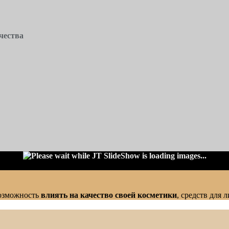
чества
озможность
влиять на качество своей косметики
, средств для л