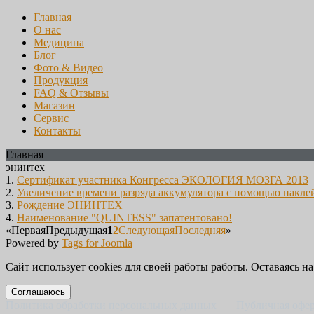
Главная
О нас
Медицина
Блог
Фото & Видео
Продукция
FAQ & Отзывы
Магазин
Сервис
Контакты
Главная
энинтех
1.
Сертификат участника Конгресса ЭКОЛОГИЯ МОЗГА 2013
2.
Увеличение времени разряда аккумулятора с помощью накле
3.
Рождение ЭНИНТЕХ
4.
Наименование "QUINTESS" запатентовано!
«
Первая
Предыдущая
1
2
Следующая
Последняя
»
Powered by
Tags for Joomla
Сайт использует cookies для своей работы работы. Оставаясь на
Соглашаюсь
Политика обработки персональных данных
Публичная офе