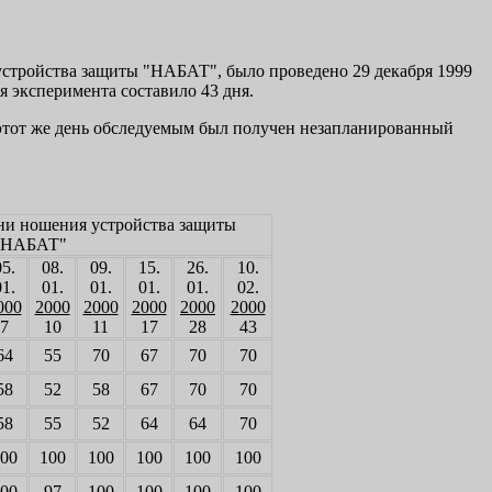
 устройства защиты "НАБАТ", было проведено 29 декабря 1999
мя эксперимента составило 43 дня.
 этот же день обследуемым был получен незапланированный
Дни ношения устройства защиты
"НАБАТ"
05.
08.
09.
15.
26.
10.
01.
01.
01.
01.
01.
02.
000
2000
2000
2000
2000
2000
7
10
11
17
28
43
64
55
70
67
70
70
58
52
58
67
70
70
58
55
52
64
64
70
00
100
100
100
100
100
00
97
100
100
100
100