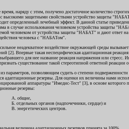
е время, наряду с этим, получено достаточное количество строг
 с высокими защитными свойствами устройство защиты "НАБАТ"
одит определенный лечебный эффект. В данной статье приведен
зма в случае использования человеком устройства защиты "НАБА
емой человеком от устройства защиты "НАБАТ" и дают ответ на
действия человека с "НАБАТом".
сильное неадекватное воздействие окружающей среды вызывает 
ний [2]. Впервые такая неспецифическая адаптационная реакция
 выбравшего для нее название реакция напряжения или стресс. И
признать существование такой стереотипной ответной реакции о
из параметров, позволяющим судить о степени подверженности с
ся адаптационные резервы. Для оценки их величины нами испол
ицированной аппаратуры "Имедис-Тест" [3], в основе которого 
ционные резервы:
А. общие,
Б. отдельных органов (надпочечники, сердце) и
В. энергетических центров.
альная величина адаптационных резервов принята за 100%.