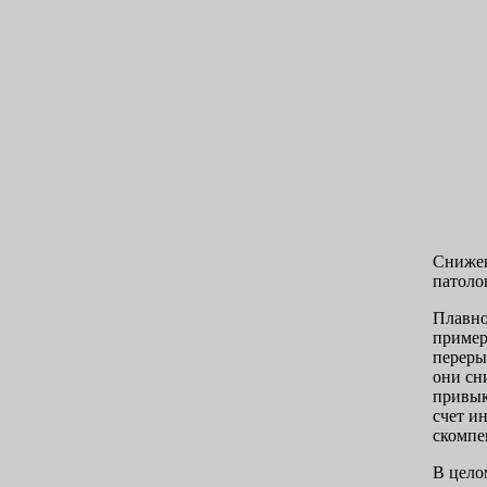
Снижен
патоло
Плавно
примерн
переры
они сн
привык
счет и
скомпе
В цело