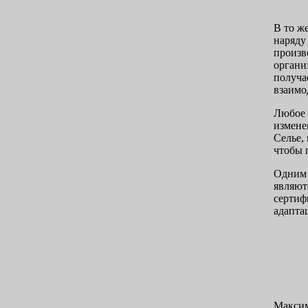
В то ж
наряду
произв
органи
получа
взаимо
Любое 
измене
Селье,
чтобы 
Одним 
являют
сертиф
адапта
Максим