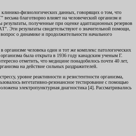
их клинико-физиологических данных, говорящих о том, что
 весьма благотворно влияет на человеческий организм и
ы результаты, полученные при оценке адаптационных резервов
Т". Эти результаты свидетельствуют о значительной помощи,
 вопрос о динамике и продолжительности начального
в организме человека один и тот же комплекс патологических
 организма была открыта в 1936 году канадским ученым Г.
нтересно отметить, что медицине понадобилось почти 40 лет,
рганизма на действие сильных раздражителей.
трессу, уровне реактивности и резистентности организма,
ьзовалось вегетативно-резонансное тестирование с помощью
положена электропунктурная диагностика [4]. Рассматривались