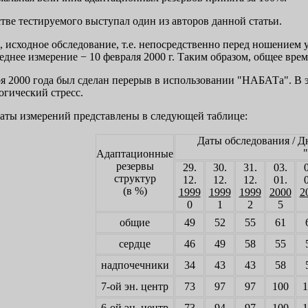
стве тестируемого выступал один из авторов данной статьи.
, исходное обследование, т.е. непосредственно перед ношением
следнее измерение − 10 февраля 2000 г. Таким образом, общее вре
ря 2000 года был сделан перерыв в использовании "НАБАТа". В
огический стресс.
таты измерений представлены в следующей таблице:
Даты обследования / 
Адаптационные
резервы
29.
30.
31.
03.
структур
12.
12.
12.
01.
(в %)
1999
1999
1999
2000
2
0
1
2
5
общие
49
52
55
61
сердце
46
49
58
55
надпочечники
34
43
43
58
7-ой эн. центр
73
97
97
100
1
6-ой эн. центр
73
94
97
100
1