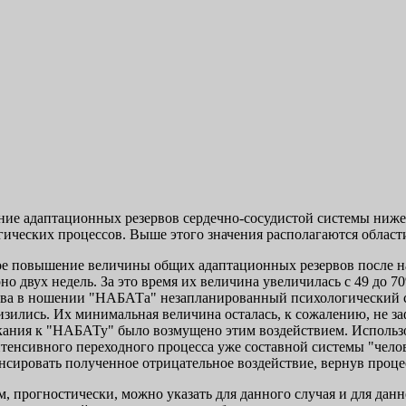
ие адаптационных резервов сердечно-сосудистой системы ниже 
гических процессов. Выше этого значения располагаются облас
е повышение величины общих адаптационных резервов после на
о двух недель. За это время их величина увеличилась с 49 до 70
ва в ношении "НАБАТа" незапланированный психологический стр
изились. Их минимальная величина осталась, к сожалению, не 
ания к "НАБАТу" было возмущено этим воздействием. Использов
нтенсивного переходного процесса уже составной системы "чело
нсировать полученное отрицательное воздействие, вернув проце
м, прогностически, можно указать для данного случая и для дан