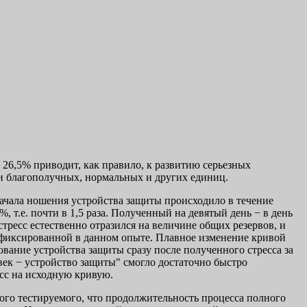
26,5% приводит, как правило, к развитию серьезных
ти благополучных, нормальных и других единиц.
чала ношения устройства защиты происходило в течение
%, т.е. почти в 1,5 раза. Полученный на девятый день − в день
есс естественно отразился на величине общих резервов, и
зафиксированной в данном опыте. Плавное изменение кривой
ание устройства защиты сразу после полученного стресса за
век − устройство защиты" смогло достаточно быстро
сс на исходную кривую.
ного тестируемого, что продолжительность процесса полного