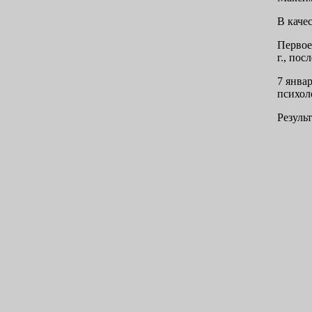
В каче
Первое
г., по
7 янва
психол
Резуль