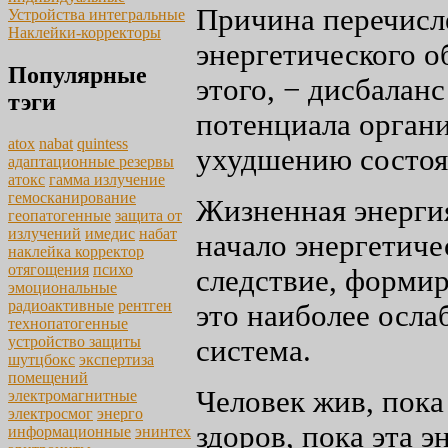
Причина перечисл
Устройства интегральные
Наклейки-корректоры
энергетического об
Популярные
этого, − дисбалан
тэги
потенциала органи
atox
nabat
quintess
ухудшению состоя
адаптационные резервы
атокс
гамма излучение
гемосканирование
Жизненная энергия
геопатогенные
защита от
излучений
имедис
набат
начало энергетиче
наклейка корректор
отягощения
психо
следствие, формир
эмоциональные
радиоактивные
рентген
это наиболее осла
технопатогенные
устройство защиты
система.
шутцбокс
экспертиза
помещений
Человек жив, пока 
электромагнитные
электросмог
энерго
здоров, пока эта 
информационные
энинтех