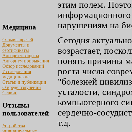
этим полем. Поэто
информационного 
нарушениям на би
Медицина
Сегодня актуально
Отзывы врачей
Документы и
возрастает, поско
сертификаты
Алгоритм защиты
понять причины ма
Алгоритм привыкания
Обзор исследований
роста числа совре
Исследования
медицинские
"болезней цивили
Статьи и публикации
О вреде излучений
усталости, синдро
Сервис
компьютерного си
Отзывы
сердечно-сосудист
пользователей
т.д.
Устройства
индивидуальные