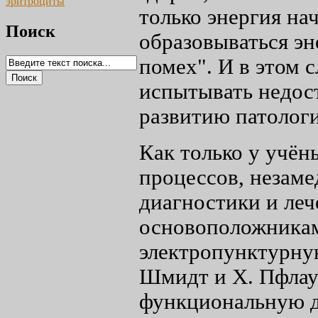
эритроциты
только энергия на
Поиск
образовываться эн
помех". И в этом 
испытывать недост
развитию патолог
Как только у учё
процессов, незам
диагностики и леч
основоположникам
электропунктурну
Шмидт и Х. Пфлау
функциональную ди