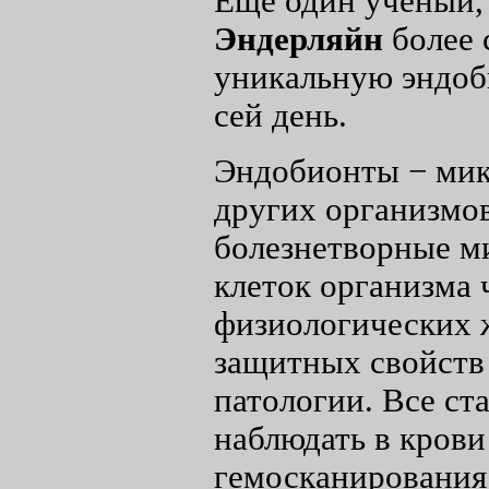
Ещё один учёный,
Эндерляйн
более 
уникальную эндоб
сей день.
Эндобионты − мик
других организмо
болезнетворные м
клеток организма 
физиологических ж
защитных свойств
патологии.
Все ст
наблюдать в крови
гемосканирования