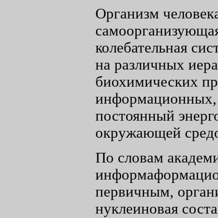
Организм человека
самоорганизующая
колебательная сис
на различных иер
биохимических пр
информационных, 
постоянный энерг
окружающей сред
По словам академи
информаформацион
первичным, орган
нуклеиновая сост