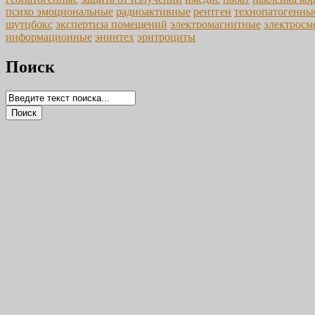
психо эмоциональные
радиоактивные
рентген
технопатогенны
шутцбокс
экспертиза помещений
электромагнитные
электросм
информационные
энинтех
эритроциты
Поиск