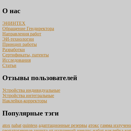
О нас
ЭНИНТЕХ
Обращение Гендиректора
Направления работ
ЭИ-технологии
Принцип работы
Разработки
Сертификаты, патенты
Исследования
Статьи
Отзывы пользователей
Устройства индивидуальные
Устройства интегральные
Наклейки-корректоры
Популярные тэги
atox
nabat
quintess
адаптационные резервы
атокс
гамма излучен
геопатогенные
защита от излучений
имедис
набат
наклейка ко