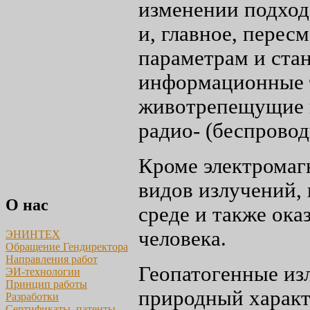
изменении подход
и, главное, перес
параметрам и стан
информационные т
животрепещущие 
радио- (беспрово
Кроме электромаг
видов излучений,
О нас
среде и также ока
человека.
ЭНИНТЕХ
Обращение Гендиректора
Направления работ
Геопатогенные из
ЭИ-технологии
Принцип работы
природный характе
Разработки
Сертификаты, патенты