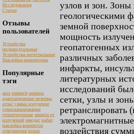
узлов и зон. Зоны 
Исследования
Статьи
геологическими ф
Отзывы
земной поверхнос
пользователей
мощность излучен
Устройства
геопатогенных из
индивидуальные
Устройства интегральные
различных заболев
Наклейки-корректоры
инфаркты, инсульт
Популярные
литературных ист
тэги
исследований был
atox
enintech
quintess
сетки, узлы и зон
адаптационные резервы
атокс
гамма излучение
ретранслировать 
гемосканирование
геопатогенные
защита от
электромагнитные
излучений
имедис
набат
наклейка корректор
воздействия сумм
отягощения
психо