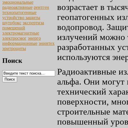
эмоциональные
возрастает в тыс
радиоактивные
рентген
технопатогенные
геопатогенных из
устройство защиты
шутцбокс
экспертиза
водопровод. Защи
помещений
электромагнитные
излучений можно 
электросмог
энерго
информационные
энинтех
разработанных ус
эритроциты
используются эне
Поиск
Радиоактивные изл
альфа. Они могут 
технический хара
поверхности, мно
строительные мат
повышенный урове