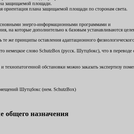
 на защищаемой площади.
ая ориентация плана защищаемой площади по сторонам света.
с основными энерго-информационными программами и
ения, на которые дополнительно к базовым устанавливаются ц
ь те же принципы оставления адаптационного физиологического 
ято немецкое слово SchutzBox (русск. Шутцбокс), что в переводе
и технопатогенной обстановки можно заказать экспертизу поме
е общего назначения