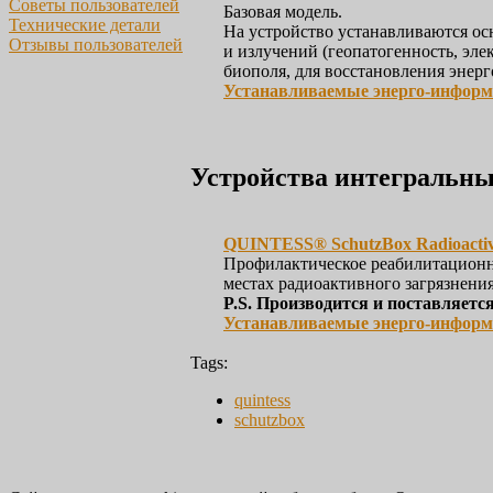
Советы пользователей
Базовая модель.
Технические детали
На устройство устанавливаются о
Отзывы пользователей
и излучений (геопатогенность, эле
биополя, для восстановления эне
Устанавливаемые энерго-инфор
Устройства интегральны
QUINTESS® SchutzBox Radioactiv
Профилактическое реабилитационн
местах радиоактивного загрязнени
P.S. Производится и поставляется
Устанавливаемые энерго-инфор
Tags:
quintess
schutzbox