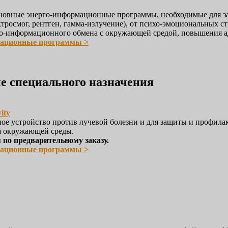
сновные энерго-информационные программы, необходимые для 
ктросмог, рентген, гамма-излучение), от психо-эмоциональных с
рго-информационного обмена с окружающей средой, повышения а
мационные программы >
е специального назначения
ity
ое устройство против лучевой болезни и для защиты и профил
я окружающей среды.
 по предварительному заказу.
мационные программы >