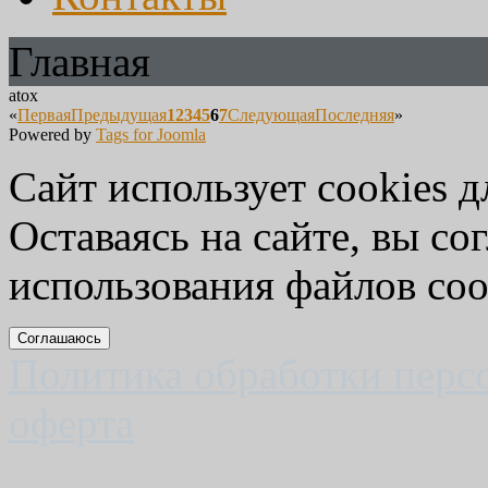
Главная
atox
«
Первая
Предыдущая
1
2
3
4
5
6
7
Следующая
Последняя
»
Powered by
Tags for Joomla
Сайт использует cookies д
Оставаясь на сайте, вы со
использования файлов coo
Соглашаюсь
Политика обработки перс
оферта